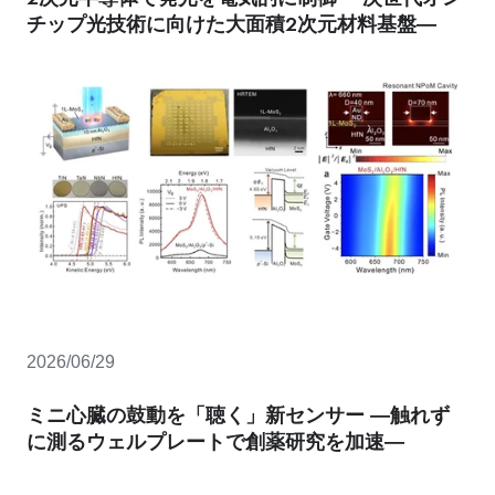
チップ光技術に向けた大面積2次元材料基盤―
2026/06/29
ミニ心臓の鼓動を「聴く」新センサー ―触れず
に測るウェルプレートで創薬研究を加速―