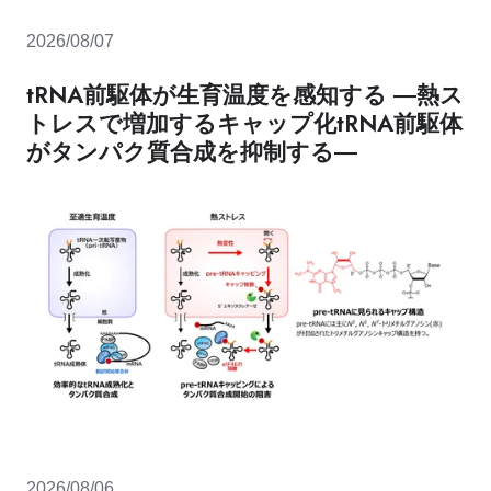
2026/08/07
tRNA前駆体が生育温度を感知する ―熱ス
トレスで増加するキャップ化tRNA前駆体
がタンパク質合成を抑制する―
2026/08/06