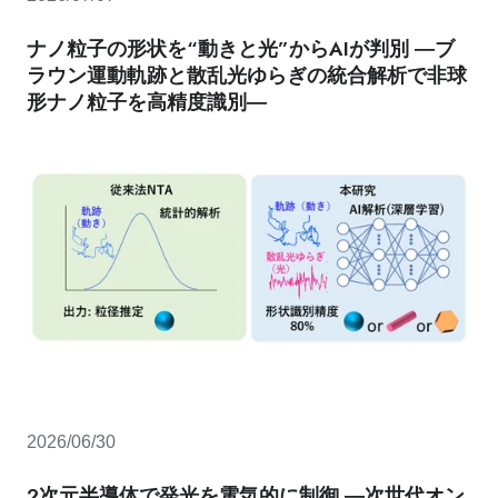
ナノ粒子の形状を“動きと光”からAIが判別 ―ブ
ラウン運動軌跡と散乱光ゆらぎの統合解析で非球
形ナノ粒子を高精度識別―
2026/06/30
2次元半導体で発光を電気的に制御 ―次世代オン