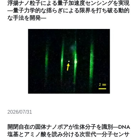
浮揚ナノ粒子による量子加速度センシングを実現
―量子力学的な揺らぎによる限界を打ち破る動的
な手法を開発―
2026/07/31
開閉自在の固体ナノポアが生体分子を識別―DNA
塩基とアミノ酸を読み分ける次世代一分子センサ