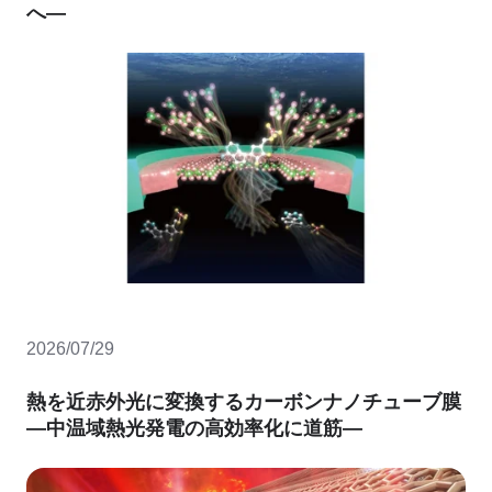
へ―
2026/07/29
熱を近赤外光に変換するカーボンナノチューブ膜
―中温域熱光発電の高効率化に道筋―