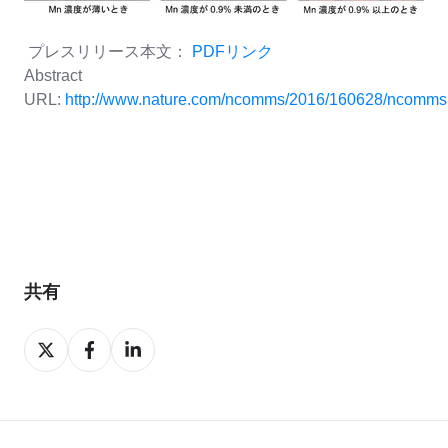
プレスリリース本文：
PDFリンク
Abstract
URL:
http://www.nature.com/ncomms/2016/160628/ncomms
共有
Share
Share
Share
on
on
on
X
Facebook
LinkedIn