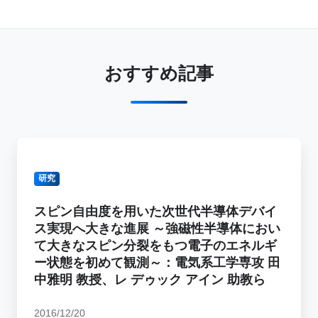
おすすめ記事
ス
ピ
研究
ン
自
スピン自由度を用いた次世代半導体デバイ
由
ス実現へ大きな進展 ～強磁性半導体におい
度
て大きなスピン分裂をもつ電子のエネルギ
を
ー状態を初めて観測～：電気系工学専攻 田
用
中雅明 教授、レ デゥック アイン 助教ら
い
た
2016/12/20
次