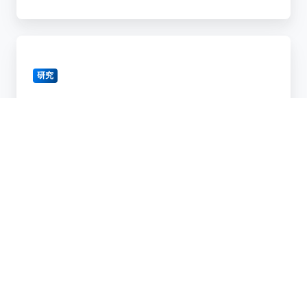
世
代
「動
半
作
導
研究
中
体
の
デ
「動作中の半導体p-n接合ダイオードの電位
半
バ
分布の観察に成功」～高性能半導体デバイ
導
イ
スの研究開発を促進～
体
ス
p-
実
2018/06/28
n
現
接
へ
合
大
非
ダ
き
磁
イ
な
性/
オ
進
強
ー
展
磁
ド
～
性
の