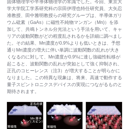
固体物理学や半導体物理学の常識でした。今回、東京大
学大学院工学系研究科の宗田伊理也特任研究員、大矢忍
准教授、田中雅明教授らの研究グループは、半導体ガリ
ウム砒素（GaAs）に磁性不純物マンガン（Mn)）を添
加して、共鳴トンネル分光法という手法を用いて、キャ
リアの波動関数がどの程度乱されるかを詳細に調べまし
た。その結果、Mn濃度が0.9%よりも低いときは、予想
通りMn濃度の増大に伴い単調に波動関数の乱れが大き
くなるのに対して、Mn濃度が0.9%に達し強磁性転移が
起こると、波動関数の乱れが突如として強く抑制され、
正孔のコヒーレンス（注3）が増大することが明らかに
なりました。この特異な現象は、将来、高速で動作する
量子スピントロニクスデバイスの実現につながるものと
期待されます。