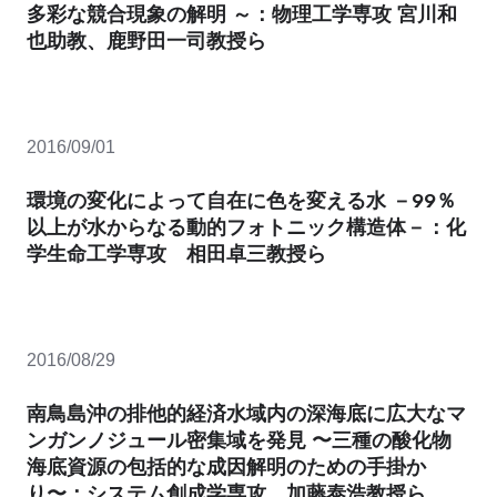
多彩な競合現象の解明 ～：物理工学専攻 宮川和
也助教、鹿野田一司教授ら
2016/09/01
環境の変化によって自在に色を変える水 －99％
以上が水からなる動的フォトニック構造体－：化
学生命工学専攻 相田卓三教授ら
2016/08/29
南鳥島沖の排他的経済水域内の深海底に広大なマ
ンガンノジュール密集域を発見 〜三種の酸化物
海底資源の包括的な成因解明のための手掛か
り〜：システム創成学専攻 加藤泰浩教授ら