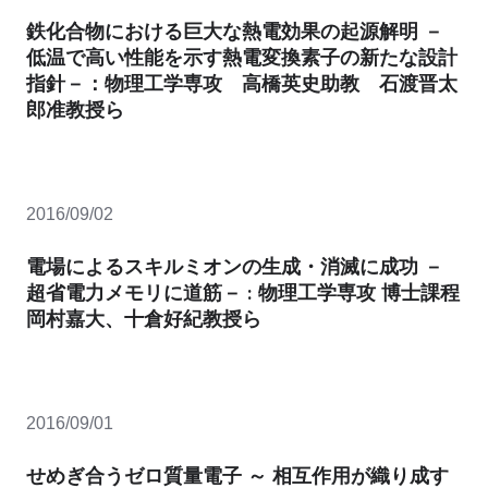
鉄化合物における巨大な熱電効果の起源解明 －
低温で高い性能を示す熱電変換素子の新たな設計
指針－：物理工学専攻 高橋英史助教 石渡晋太
郎准教授ら
2016/09/02
電場によるスキルミオンの生成・消滅に成功 －
超省電力メモリに道筋－ : 物理工学専攻 博士課程
岡村嘉大、十倉好紀教授ら
2016/09/01
せめぎ合うゼロ質量電子 ～ 相互作用が織り成す