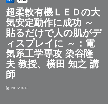
研究
2016
超柔軟有機ＬＥＤの大
気安定動作に成功 ～
貼るだけで人の肌がデ
ィスプレイに ～：電
気系工学専攻 染谷隆
夫 教授、横田 知之 講
師
2016/04/18