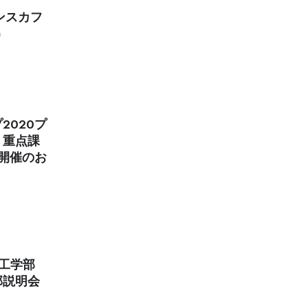
ンスカフ
)
2020プ
」重点課
開催のお
 工学部
部説明会