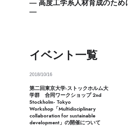
― 高度工学系人材育成のため
学
海外留学
駒場生へ
留学をお考えの方
生
―
学術機関リポジトリ
工学部 進学選択ガイダンス
の
GO GLOBAL
受
留学生
賞・
その他
表
インターンシップ
彰
ご家族のためのオープンキャンパス
工学系研究科
教
アウトリーチ
イベント一覧
員
ダイバーシティ
入進学情報
広報室から（取材・ロゴなど）
の
一般入試
出版物
受
男女共同参画委員会
賞・
外国人留学生対象入試
ニュース
2018/10/16
ライフイベント支援
表
研究生
お問い合わせ
彰
研究者支援
第二回東京大学-ストックホルム大
交換留学プログラム
採用情報
工
ハラスメント相談
学群 合同ワークショップ 2nd
学
Stockholm- Tokyo
系
Workshop「Multidisciplinary
研
collaboration for sustainable
究
development」の開催について
科
専