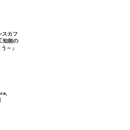
ンスカフ
工知能の
よう～」
ra,
日