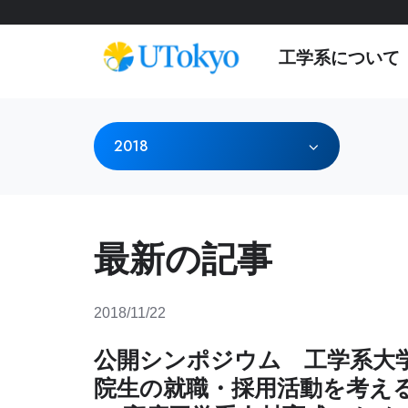
工学系について
工学系について
研
学内コミュニティ
オープンキャンパス
2018
究
概要
イベント & アナウンス
オープンキャンパス
研
研究科長からのメッセージ
日本語教室
参加方法
究
基本方針
インターナショナルラウンジ
アーカイブ
概
最新の記事
要
沿革・歴代研究科長
学生相談室
プ
運営組織
理工連携キャリア支援室
工学部
レ
奨学金
ス
2018/11/22
進学情報
教育
リ
聴講生・研究生
リ
公開シンポジウム 工学系大
工学部
ー
編入学
院生の就職・採用活動を考え
ス
工学系研究科
国際交流
学士入学