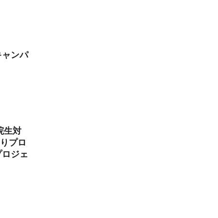
キャンパ
院生対
くりプロ
プロジェ