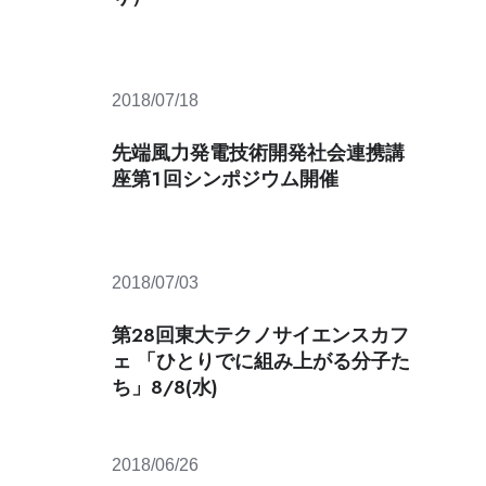
創
推
進
室
2018/07/18
研
究
先端風力発電技術開発社会連携講
支
座第１回シンポジウム開催
援
2018/07/03
第28回東大テクノサイエンスカフ
ェ 「ひとりでに組み上がる分子た
ち」8/8(水)
2018/06/26