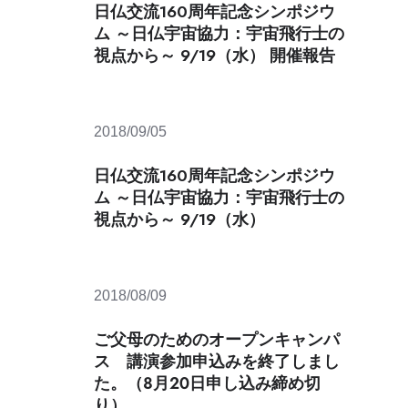
連
日仏交流160周年記念シンポジウ
携
ム ～日仏宇宙協力：宇宙飛行士の
視点から～ 9/19（水） 開催報告
産
学
連
携
2018/09/05
の
概
日仏交流160周年記念シンポジウ
要
ム ～日仏宇宙協力：宇宙飛行士の
共
視点から～ 9/19（水）
同
研
究
社
2018/08/09
会
連
ご父母のためのオープンキャンパ
携・
ス 講演参加申込みを終了しまし
産
た。（８月２０日申し込み締め切
学
り）
協