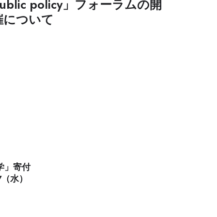
ublic policy」フォーラムの開
催について
テム学」寄付
7（水）