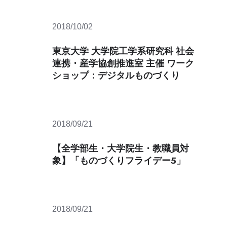
攻
紹
2018/10/02
介
附
東京大学 大学院工学系研究科 社会
属
連携・産学協創推進室 主催 ワーク
施
ショップ：デジタルものづくり
設・
機
構
若
2018/09/21
手
研
【全学部生・大学院生・教職員対
究
者
象】「ものづくりフライデー５」
紹
介
産
2018/09/21
学