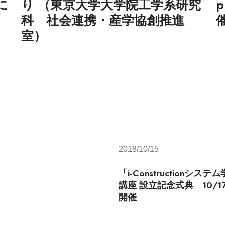
に
り （東京大学大学院工学系研究
p
科 社会連携・産学協創推進
室）
2018/10/15
「i-Constructionシス
講座 設立記念式典 10/1
開催