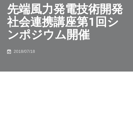
先端風力発電技術開発
社会連携講座第１回シ
ンポジウム開催
2018/07/18
東京大学、日立製作所、清水建設、日本海事協会は「先
端風力発電技術開発社会連携講座第１回シンポジウム」
を開催致します。今回は、東京大学から風力発電に関す
る技術開発の最新動向を紹介するとともに、社会連携講
座の取り組みと成果を説明します。また、日立製作所、
清水建設、日本海事協会から各社の風力発電に関する技
術開発と取り組みについて講演頂きます。皆様奮ってご