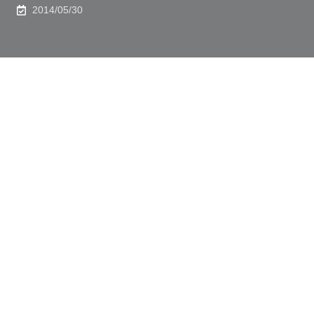
2014/05/30
化学生命工学専攻の栗山翔吾さんが、第３回JACI/GSC
シンポジウムにおいて、GSCポスター賞を受賞されま
した。この賞は、第3回JACI/GSCシンポジウムにおけ
るポスター発表の中で優秀なポスター発表者に対して贈
られる賞です。