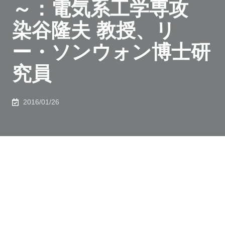
～：電気系工学専攻
染谷隆夫 教授、リ
ー・ソンウォン博士研
究員
2016/01/26
ＪＳＴ戦略的創造研究推進事業の一環として、東京大学
大学院工学系研究科の染谷隆夫 教授、リー・ソンウォ
ン博士研究員らの研究グループは、世界で初めて、曲げ
ても性質が変化しないフレキシブル圧力センサーの作製