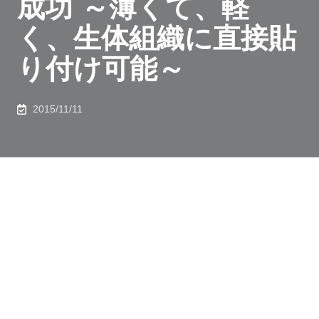
成功 ～薄くて、軽
く、生体組織に直接貼
り付け可能～
2015/11/11
ＪＳＴ戦略的創造研究推進事業の一環として、東京大学
大学院工学系研究科の横田 知之 特任助教、染谷 隆夫
教授らの研究グループは、薄くてしなやかなプラスティ
ック製の温度計を印刷プロセスによって作製し、生体組
織に貼り付けて表面温度の分布を測定することに成功し
ました。