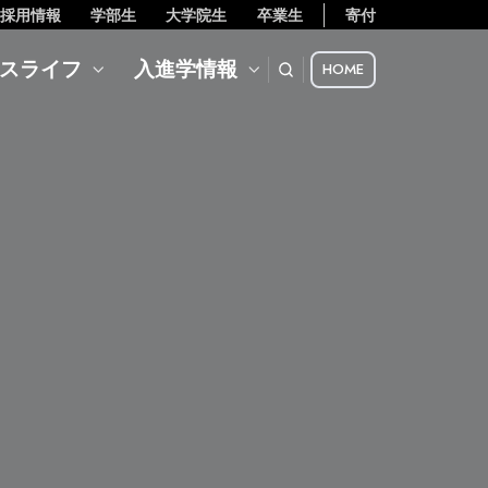
採用情報
学部生
大学院生
卒業生
寄付
スライフ
入進学情報
HOME