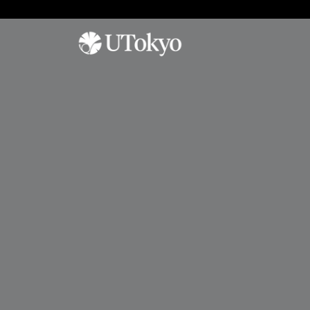
工学系について
研
学内コミュニティ
オープンキャンパス
究
概要
イベント & アナウンス
オープンキャンパス
研
研究科長からのメッセージ
日本語教室
参加方法
究
基本方針
インターナショナルラウンジ
アーカイブ
概
要
沿革・歴代研究科長
学生相談室
プ
運営組織
理工連携キャリア支援室
工学部
レ
奨学金
ス
進学情報
教育
リ
聴講生・研究生
リ
工学部
ー
編入学
ス
工学系研究科
国際交流
学士入学