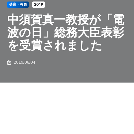
受賞・教員
2019
中須賀真一教授が「電
波の日」総務大臣表彰
を受賞されました
2019/06/04
6月3日の「電波の日」式典にて、航空宇宙工学専攻 中
須賀真一教授が総務省国立研究開発法人審議会の専門委
員等を長年にわたり務めるとともに、数々の会合におい
て、宇宙分野における情報通信の活用方策の具体化をリ