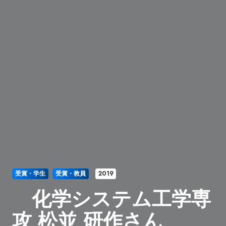
受賞・学生
受賞・教員
2019
化学システム工学専
攻 松並 研作さん