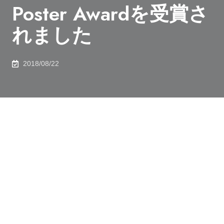
Poster Awardを受賞さ
れました
2018/08/22
2018年8月8日、物理工学専攻の大日方絢さん（D3）が
10th International School and Conference on Physics
and Applications of Spin Phenomena in
Solids（PASPS10）において、PASPS 10 Young
Researcher Best Poster Awardを受賞されました。