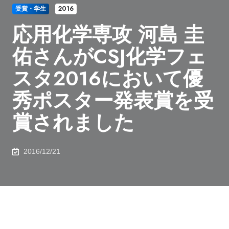
受賞・学生
2016
応用化学専攻 河島 圭
佑さんがCSJ化学フェ
スタ2016において優
秀ポスター発表賞を受
賞されました
2016/12/21
2016年12月15日、
応用化学専攻
河島 圭佑
さんが
CSJ
化