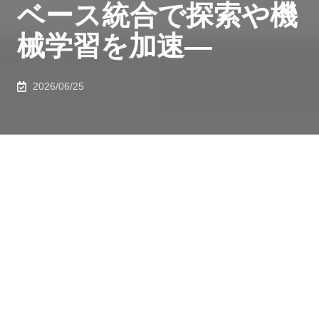
ベース統合で探索や機
械学習を加速―
2026/06/25
発表のポイント
◆
結晶や分子の原子配列に対して、重複なく固有の識
別子（
ID
）を付与する新アルゴリズム「
Graph ID
」を開
発。
◆
化学構造を数学的なネットワーク（グラフ）として
捉えることで、従来の自動命名手法では困難だった微細
な構造の違いを正確に識別可能に。
◆
世界中に分散する材料データベースの統合や、機械
学習、材料探索のための高速な検索エンジンの構築な