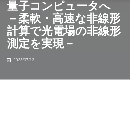
量子コンピュータへ
－柔軟・高速な非線形
計算で光電場の非線形
測定を実現－
2023/07/13
理化学研究所（理研）量子コンピュータ研究センター光
量子計算研究チームの阪口淳史特別研究員、古澤明チー
ムリーダー（量子コンピュータ研究センター副センター
長、東京大学大学院工学系研究科教授）らの国際共同研