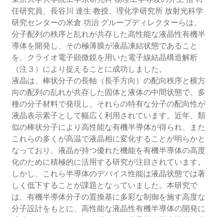
任研究員、長谷川 達生 教授、理化学研究所 放射光科学
研究センターの米倉 功治 グループディレクターらは、
分子配列の秩序と乱れが共存した高性能な液晶性有機半
導体を開発し、その極薄膜が液晶凍結状態であること
を、クライオ電子顕微鏡を用いた電子線結晶構造解析
（注３）により捉えることに成功しました。
液晶は、棒状分子の長軸（長手方向）の配向秩序と横方
向の配列の乱れが共存した固体と液体の中間状態で、多
種の分子材料で発現し、それらの特有な分子の配向性が
液晶表示素子として幅広く利用されています。近年、類
似の棒状分子により高性能な有機半導体が得られ、また
これらの多くが高温で液晶相に変化することが明らかと
なっており、液晶が持つ優れた機能を有機半導体の高度
化のために積極的に活用する研究が注目されています。
しかし、これら半導体のデバイス性能は液晶状態では著
しく低下することが課題となっていました。本研究で
は、有機半導体分子の置換基に多彩な制御を施す高度な
分子設計をもとに、高性能な液晶性有機半導体の開発に