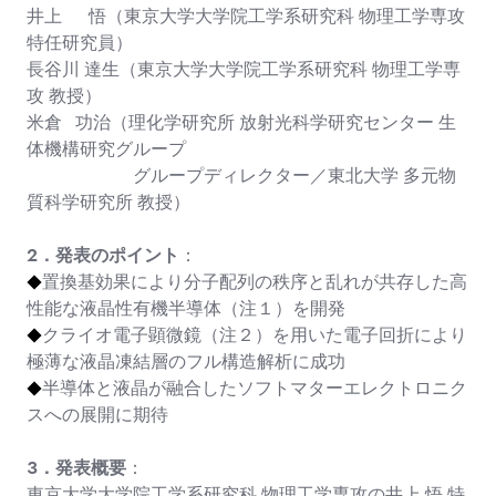
井上 悟（東京大学大学院工学系研究科 物理工学専攻
特任研究員）
長谷川 達生（東京大学大学院工学系研究科 物理工学専
攻 教授）
米倉 功治（理化学研究所 放射光科学研究センター 生
体機構研究グループ
グループディレクター／東北大学 多元物
質科学研究所 教授）
２．発表のポイント
：
置換基効果により分子配列の秩序と乱れが共存した高
◆
性能な液晶性有機半導体（注１）を開発
クライオ電子顕微鏡（注２）を用いた電子回折により
◆
極薄な液晶凍結層のフル構造解析に成功
半導体と液晶が融合したソフトマターエレクトロニク
◆
スへの展開に期待
３．発表概要
：
東京大学大学院工学系研究科 物理工学専攻の井上 悟 特