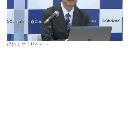
提供：クラリベイト
プレスリリース本文：
PDFファイル
日本経済新聞：
https://www.nikkei.com/article/DGXMZO64156670T20C20
クラリベイト・アナリティクス：
https://clarivate.com/ja/
共有
Share
Share
Share