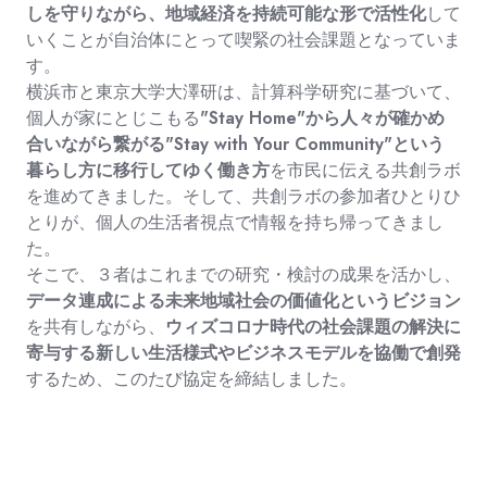
しを守りながら、地域経済を持続可能な形で活性化
して
いくことが自治体にとって喫緊の社会課題となっていま
す。
横浜市と東京大学大澤研は、計算科学研究に基づいて、
"Stay Home"
から人々が確かめ
個人が家にとじこもる
合いながら繋がる"Stay with Your Community"という
暮らし方に移行してゆく働き方
を市民に伝える共創ラボ
を進めてきました。そして、共創ラボの参加者ひとりひ
とりが、個人の生活者視点で情報を持ち帰ってきまし
た。
そこで、３者はこれまでの研究・検討の成果を活かし、
データ連成による未来地域社会の価値化というビジョン
ウィズコロナ時代の社会課題の解決に
を共有しながら、
寄与する新しい生活様式やビジネスモデルを協働で創発
するため、このたび協定を締結しました。