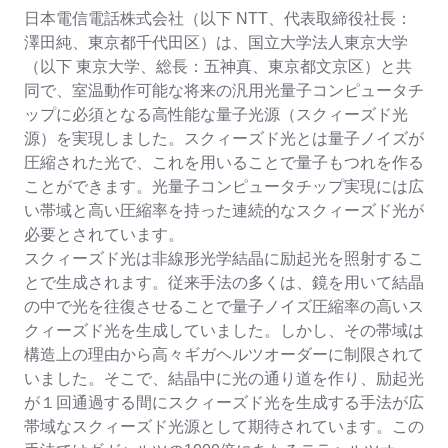
日本電信電話株式会社（以下 NTT、代表取締役社長：
澤田純、東京都千代田区）は、国立大学法人東京大学
（以下 東京大学、総長：五神真、東京都文京区）と共
同で、室温動作可能な将来の汎用光量子コンピュータチ
ップに必須となる高性能な量子光源（スクィーズド光
源）を実現しました。スクィーズド光とは量子ノイズが
圧縮された光で、これを用いることで量子もつれを作る
ことができます。光量子コンピュータチップ実現には広
い帯域と高い圧縮率を持った連続的なスクィーズド光が
必要とされています。
スクィーズド光は非線形光学結晶に励起光を照射するこ
とで生成されます。従来手法の多くは、鏡を用いて結晶
の中で光を往復させることで量子ノイズ圧縮率の高いス
クィーズド光を生成していました。しかし、その帯域は
構造上の理由から高々ギガヘルツオーダーに制限されて
いました。そこで、結晶中に光の通り道を作り、励起光
が１回通過する間にスクィーズド光を生成する手法が広
帯域なスクィーズド光源として期待されています。この