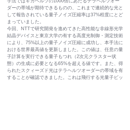
手法ではギガヘルツの1000倍にあたるテラヘルツオー
ダーの帯域が期待できるものの、これまで連続的な光と
して報告されている量子ノイズ圧縮率は37%程度にとど
まっていました。
今回、NTTで研究開発を進めてきた高性能な非線形光学
結晶デバイスと東京大学の有する高度光制御・測定技術
により、75%以上の量子ノイズ圧縮に成功し、本手法に
おける世界最高値を更新しました。この値は、任意の量
子計算を実行できる量子もつれ（2次元クラスター状
態）の生成に必要となる65%を超える値です。また、得
られたスクィーズド光はテラヘルツオーダーの帯域を有
することが確認できました。これは飛行する光量子ビッ
トの間隔をおよそ300ミクロン程度に短縮し、NTTが光
通信応用に開発してきたような光学チップ上での光量子
計算を可能にします。さらに計算のクロック周波数を上
げることができることから、高速な量子コンピュータの
実現も期待されます。
本成果は、2020年3月30日（米国時間）に米国科学誌
「APL Photonics」に「Featured Article」として掲載さ