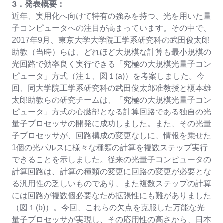
３．発表概要：
近年、実用化へ向けて特有の強みを持つ、光を用いた量
子コンピュータへの注目が高まっています。その中で、
2017年9月、東京大学大学院工学系研究科の武田俊太郎
助教（当時）らは、どれほど大規模な計算も最小規模の
光回路で効率良く実行できる「究極の大規模光量子コン
ピュータ」方式（注１、図１(a)）を考案しました。今
回、同大学院工学系研究科の武田俊太郎准教授と榎本雄
太郎助教らの研究チームは、「究極の大規模光量子コン
ピュータ」方式の心臓部となる計算回路である独自の光
量子プロセッサの開発に成功しました。また、その光量
子プロセッサが、回路構成の変更なしに、情報を乗せた
1個の光パルスに様々な種類の計算を複数ステップ実行
できることを示しました。従来の光量子コンピュータの
計算回路は、計算の種類の変更に回路の変更が必要とな
る汎用性の乏しいものであり、また複数ステップの計算
には回路が複数個必要なため拡張性にも難がありました
（図１(b)）。今回、これらの欠点を克服した万能な光
量子プロセッサが実現し、その応用性の高さから、日本