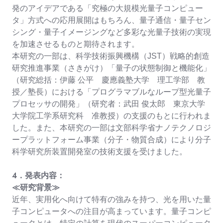
発のアイデアである「究極の大規模光量子コンピュー
タ」方式への応用展開はもちろん、量子通信・量子セン
シング・量子イメージングなど多彩な光量子技術の実現
を加速させるものと期待されます。
本研究の一部は、科学技術振興機構（JST）戦略的創造
研究推進事業（さきがけ）「量子の状態制御と機能化」
（研究総括：伊藤 公平 慶應義塾大学 理工学部 教
授／塾長）における「プログラマブルなループ型光量子
プロセッサの開発」（研究者：武田 俊太郎 東京大学
大学院工学系研究科 准教授）の支援のもとに行われま
した。また、本研究の一部は文部科学省ナノテクノロジ
ープラットフォーム事業（分子・物質合成）により分子
科学研究所装置開発室の技術支援を受けました。
４．発表内容：
≪研究背景≫
近年、実用化へ向けて特有の強みを持つ、光を用いた量
子コンピュータへの注目が高まっています。量子コンピ