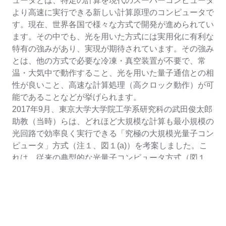
ュータとは、特定の計算を現代のスーパーコンピュータ
より高速に実行できる新しい計算原理のコンピュータで
す。現在、世界各国で様々な方式で開発が進められてい
ます。その中でも、光を用いた方式には実用化に有利な
特有の強みがあり、実現が期待されています。その強み
とは、他の方式で必要な冷凍・真空装置が不要で、常
温・大気中で動作すること、光を用いた量子通信との相
性が良いこと、高速な計算処理（高クロック動作）が可
能であることなどが挙げられます。
2017年9月、東京大学大学院工学系研究科の武田俊太郎
助教（当時）らは、どれほど大規模な計算も最小規模の
光回路で効率良く実行できる「究極の大規模光量子コン
ピュータ」方式（注１、図１(a)）を考案しました。こ
れは、従来の典型的な光量子コンピュータ方式（図１
(b)）の課題を根本的に解決するアイデアでした。従来
の方式では、まず量子ビット（注２）の情報を乗せた光
パルスを同時に多数発生させ、光パルスの通り道に沿っ
て、加減乗除のような単純な計算を行う回路を複数並べ
た光回路を構築することで目的の計算を実行します。こ