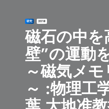
研究
2018
磁石の中を
壁”の運動
～磁気メモ
～ :物理工
葉 大地准