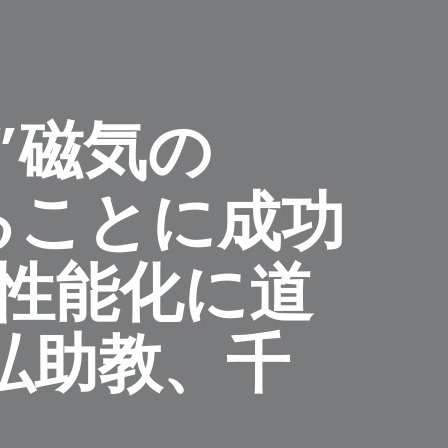
”磁気の
ることに成功
性能化に道
知弘助教、千