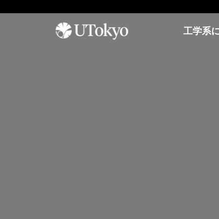
工学系
工学系について
研
学内コミュニティ
オープンキャンパス
究
概要
イベント & アナウンス
オープンキャンパス
研
研究科長からのメッセージ
日本語教室
参加方法
究
基本方針
インターナショナルラウンジ
アーカイブ
概
要
沿革・歴代研究科長
学生相談室
プ
運営組織
理工連携キャリア支援室
工学部
レ
奨学金
ス
進学情報
教育
リ
聴講生・研究生
リ
工学部
ー
編入学
ス
工学系研究科
国際交流
学士入学