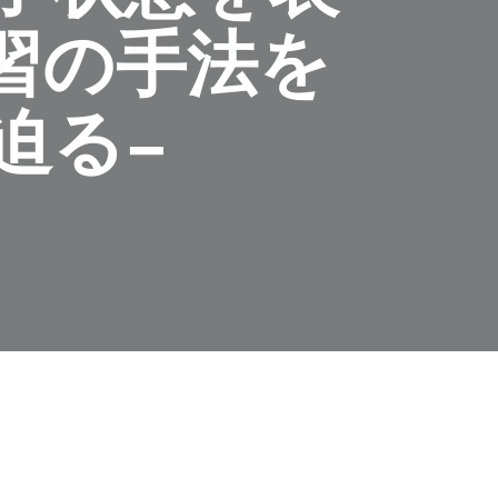
習の手法を
迫る−
言います。例えば、電気抵抗が0に