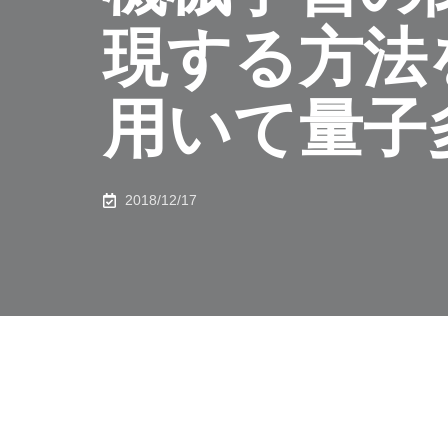
現する方法
用いて量子
2018/12/17
共有
量子力学の法則に従