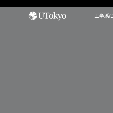
工学系
工学系について
研
学内コミュニティ
オープンキャンパス
究
概要
イベント & アナウンス
オープンキャンパス
研
研究科長からのメッセージ
日本語教室
参加方法
究
基本方針
インターナショナルラウンジ
アーカイブ
概
要
沿革・歴代研究科長
学生相談室
プ
運営組織
理工連携キャリア支援室
工学部
レ
奨学金
ス
進学情報
教育
リ
聴講生・研究生
リ
工学部
ー
編入学
ス
工学系研究科
国際交流
学士入学