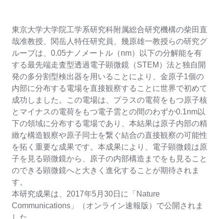
東京大学大学院工学系研究科附属総合研究機構の柴田直
哉准教授、関岳人特任研究員、幾原雄一教授らの研究グ
ループは、
0.0
5
ナノメートル（
nm
）以下の分解能を有
する最先端走査型透過電子顕微鏡（
STEM
）法と独自開
発の多分割型検出器を用いることにより、金原子
1
個の
内部に分布する電場を直接観察することに世界で初めて
成功しました。この電場は、プラスの電荷をもつ原子核
とマイナスの電荷をもつ電子雲との間のわずか
0.
1nm
以
下の領域に分布する電場であり、本結果は原子内部の精
緻な構造観察や原子同士を繋ぐ結合の直接観察の可能性
を拓く重要な成果です。本成果により、電子顕微鏡は原
子を見る顕微鏡から、原子の内部構造までをも見ること
のできる顕微鏡へと大きく進化することが期待されま
す。
本研究成果は、
2017
年
5
月
30
日に「
Nature
Communications
」（オンライン速報版）で公開されま
した。