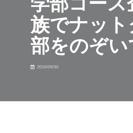
学部コース
族でナット
部をのぞい
2016/09/30