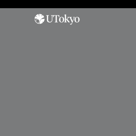
工学系について
研
学内コミュニティ
オープンキャンパス
究
概要
イベント & アナウンス
オープンキャンパス
研
研究科長からのメッセージ
日本語教室
参加方法
究
基本方針
インターナショナルラウンジ
アーカイブ
概
要
沿革・歴代研究科長
学生相談室
プ
運営組織
理工連携キャリア支援室
工学部
レ
奨学金
ス
進学情報
教育
リ
聴講生・研究生
リ
工学部
ー
編入学
ス
工学系研究科
国際交流
学士入学