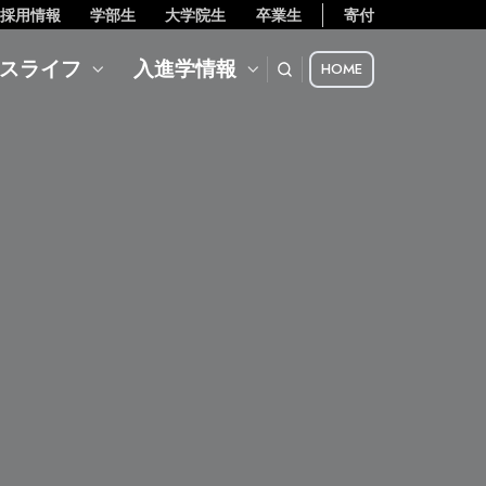
採用情報
学部生
大学院生
卒業生
寄付
スライフ
入進学情報
HOME