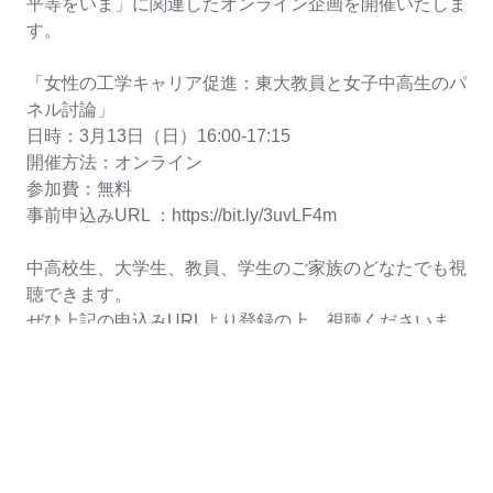
平等をいま」に関連したオンライン企画を開催いたしま
す。
「女性の工学キャリア促進：東大教員と女子中高生のパ
ネル討論」
日時：3月13日（日）16:00-17:15
開催方法：オンライン
参加費：無料
事前申込みURL ：
https://bit.ly/3uvLF4m
中高校生、大学生、教員、学生のご家族のどなたでも視
聴できます。
ぜひ上記の申込みURLより登録の上、視聴くださいま
すようお願いいたします。
プログラム：
１.開会挨拶 (染谷 隆夫 東京大学工学部長)
２.東京大学大学院工学系研究科の教員、学生による講