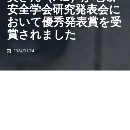
安全学会研究発表会に
おいて優秀発表賞を受
賞されました
2024/01/24
都市工学専攻 廣井研究室 山田 拓実さん（M2）が、
2023年11月19日に行われました
第53回地域安全学会研
究発表会（秋季）
において優秀発表賞を受賞されまし
た。