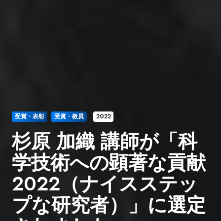
受賞・表彰
受賞・教員
2022
杉原 加織 講師が「科
学技術への顕著な貢献
2022（ナイスステッ
プな研究者）」に選定