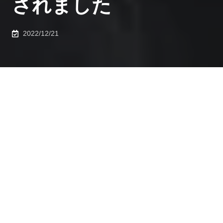
されました
2022/12/21
2022年12月20日、
化学システム工学専攻・生産技術研
究所所属
杉原 加織 講師が、文部科学省 科学技術・学術
政策研究所（NISTEP）が発表する「科学技術への顕著
な貢献 2022（ナイスステップな研究者）」に選定され
ました。