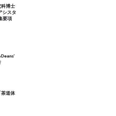
究科博士
アシスタ
集要項
ans’
告
「茶道体