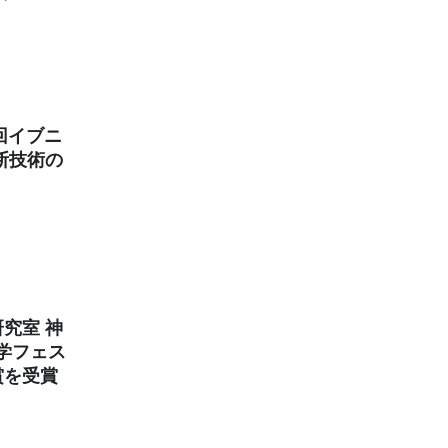
９回イブニ
断技術の
究室 神
化学フェス
賞を受賞