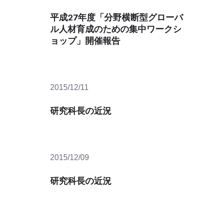
攻
平成27年度「分野横断型グローバ
紹
ル人材育成のための集中ワークシ
介
ョップ」開催報告
附
属
施
設・
機
2015/12/11
構
研究科長の近況
若
手
研
究
者
2015/12/09
紹
介
研究科長の近況
産
学