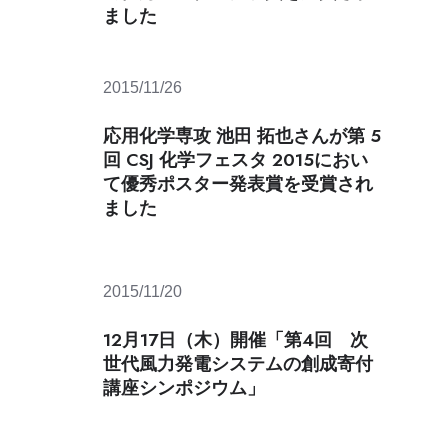
ました
創
推
進
室
2015/11/26
研
応用化学専攻 池田 拓也さんが第 5
究
支
回 CSJ 化学フェスタ 2015におい
援
て優秀ポスター発表賞を受賞され
ました
2015/11/20
12月17日（木）開催「第4回 次
世代風力発電システムの創成寄付
講座シンポジウム」