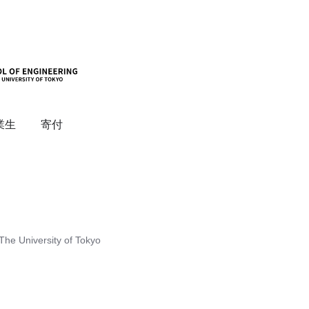
業生
寄付
The University of Tokyo