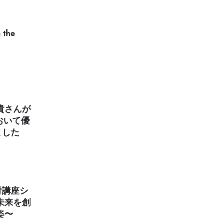
 the
貴さんが
おいて優
ました
付講座シ
未来を創
姿〜