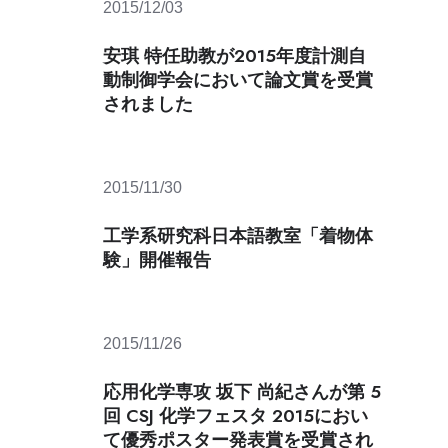
2015/12/03
連
携
安琪 特任助教が2015年度計測自
産
動制御学会において論文賞を受賞
学
されました
連
携
の
概
2015/11/30
要
共
工学系研究科日本語教室「着物体
同
験」開催報告
研
究
社
会
2015/11/26
連
携・
応用化学専攻 坂下 尚紀さんが第 5
産
回 CSJ 化学フェスタ 2015におい
学
て優秀ポスター発表賞を受賞され
協