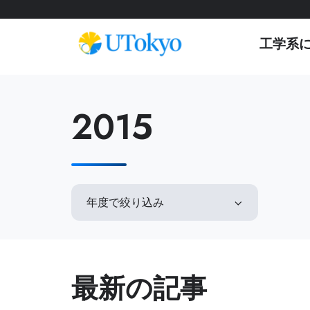
工学系
工学系について
研
学内コミュニティ
オープンキャンパス
2015
究
概要
イベント & アナウンス
オープンキャンパス
研
研究科長からのメッセージ
日本語教室
参加方法
究
基本方針
インターナショナルラウンジ
アーカイブ
概
要
沿革・歴代研究科長
学生相談室
年度で絞り込み
プ
運営組織
理工連携キャリア支援室
工学部
レ
奨学金
ス
進学情報
教育
リ
聴講生・研究生
リ
最新の記事
工学部
ー
編入学
ス
工学系研究科
国際交流
学士入学