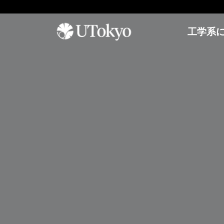
工学系
工学系について
研
学内コミュニティ
オープンキャンパス
究
概要
イベント & アナウンス
オープンキャンパス
研
研究科長からのメッセージ
日本語教室
参加方法
究
基本方針
インターナショナルラウンジ
アーカイブ
概
要
沿革・歴代研究科長
学生相談室
プ
運営組織
理工連携キャリア支援室
工学部
レ
奨学金
ス
進学情報
教育
リ
聴講生・研究生
リ
工学部
ー
編入学
ス
工学系研究科
国際交流
学士入学