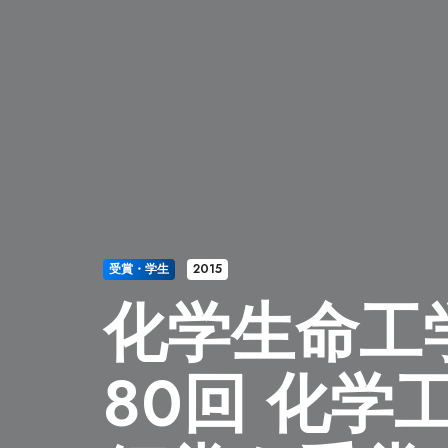
受賞・学生
2015
化学生命工学
80回 化