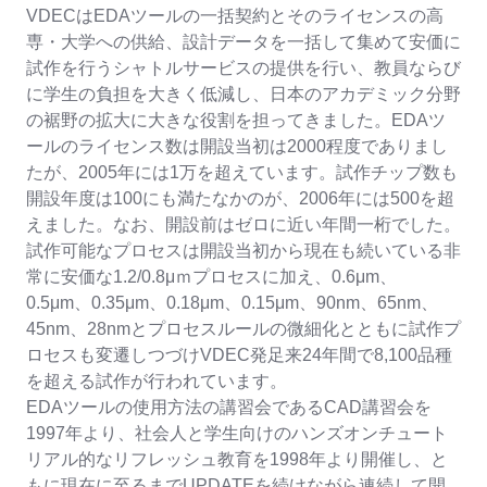
VDECはEDAツールの一括契約とそのライセンスの高
専・大学への供給、設計データを一括して集めて安価に
試作を行うシャトルサービスの提供を行い、教員ならび
に学生の負担を大きく低減し、日本のアカデミック分野
の裾野の拡大に大きな役割を担ってきました。EDAツ
ールのライセンス数は開設当初は2000程度でありまし
たが、2005年には1万を超えています。試作チップ数も
開設年度は100にも満たなかのが、2006年には500を超
えました。なお、開設前はゼロに近い年間一桁でした。
試作可能なプロセスは開設当初から現在も続いている非
常に安価な1.2/0.8μｍプロセスに加え、0.6μm、
0.5μm、0.35μm、0.18μm、0.15μm、90nm、65nm、
45nm、28nmとプロセスルールの微細化とともに試作プ
ロセスも変遷しつづけVDEC発足来24年間で8,100品種
を超える試作が行われています。
EDAツールの使用方法の講習会であるCAD講習会を
1997年より、社会人と学生向けのハンズオンチュート
リアル的なリフレッシュ教育を1998年より開催し、と
もに現在に至るまでUPDATEを続けながら連続して開