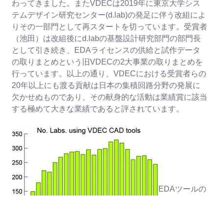
わってきました。またVDECは2019年に東京大学シス
テムデザイン研究センター(d.lab)の発足に伴う改組によ
りその一部門として再スタートを切っています。受賞者
（池田）は改組後にd.labの基盤設計研究部門の部門長
として引き続き、EDAライセンスの供給と試作データ
の取りまとめという旧VDECの2大事業の取りまとめを
行っています。以上の通り、VDECにおける受賞者らの
20年以上にも渡る貢献は日本の集積回路分野の発展に
欠かせぬものであり、その献身的な活動は業績賞に該当
する極めて大きな業績であると評されています。
EDAツールの