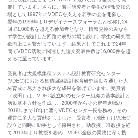
催しています。さらに、若手研究者と学生の情報交換の
場として1997年にVDECを支える若手の会を開催し、
翌年の1998年よりデザイナーズフォーラムと改称し24
回で1,000名を超える参加者となり、情報交換のみなら
ず学生が設計した回路の表彰の場も設け、学生の研究意
欲向上にも繋がっています。結果としてこれまで24年
間でVDEC活動に関連した論文発表件数は16,000件を超
えるに至っています。
受賞者は大規模集積システム設計教育研究センター
(VDEC)における集積回路設計教育研究活動を通した人
材育成に尽力され多大な成果を挙げています。受賞者
（浅田）は、VDEC設立時のセンター組織の基本設計と
活動基本方針を作成し、2000年からその定年退職の
2018年まで18年に渡りVDECセンター長を務め、その
運営に多大な貢献をしました。受賞者（池田）はVDEC
設立と同時に助手として採用され、助教授、准教授を経
て2013年より教授を務め、VDEC全般の業務に深く携