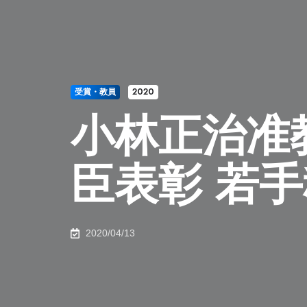
受賞・教員
2020
小林正治准
臣表彰 若
2020/04/13