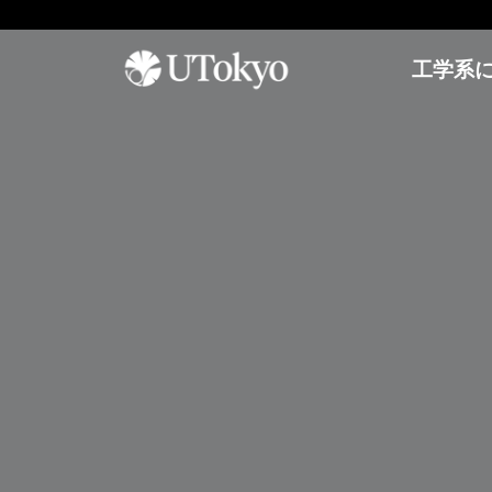
工学系
工学系について
研
学内コミュニティ
オープンキャンパス
究
概要
イベント & アナウンス
オープンキャンパス
研
研究科長からのメッセージ
日本語教室
参加方法
究
基本方針
インターナショナルラウンジ
アーカイブ
概
要
沿革・歴代研究科長
学生相談室
プ
運営組織
理工連携キャリア支援室
工学部
レ
奨学金
ス
進学情報
教育
リ
聴講生・研究生
リ
工学部
ー
編入学
ス
工学系研究科
国際交流
学士入学