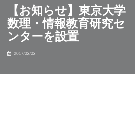
【お知らせ】東京大学
数理・情報教育研究セ
ンターを設置
2017/02/02
東京大学（総長：五神真）は、本年
2
月
1
日付で、連携
研究機構「数理・情報教育研究センター」を設置し活動
を開始します。数理と情報の能力の重要性は、文系分野
を含む様々な分野で急速な広がりを見せており、これら
の能力を有する人材の育成は喫緊の課題となっていま