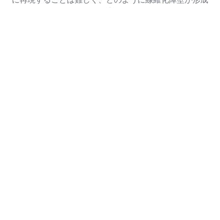
され、どのようにすれば治療することができるのか、こ
れまで不明でした。
＜研究成果の内容＞
本研究では、独自技術を用いて膵がん患者由来の線維芽
（
2
）
（
3
）
細胞
を立体培養
しました。構築した立体組織
では、コラーゲン等の線維性タンパクが沈着し、それに
伴い薬剤を模した物質が通過しにくくなることが認めら
れました。こうして試験管内に再現することに成功した
「線維化障壁」を詳しく解析し、タンパク質ROCK2が
線維化において認められるコラーゲンの過剰沈着等の異
常過程に関わることを見出しました。また、ROCK2を
標的化することで、線維化障壁を克服しうることを明ら
かにしました。
＜社会的な意義＞
膵がんの5年生存率は未だ1割ほどで、罹患率も世界的
に増加傾向にあります。ゆえに、膵がんの難治化の原因