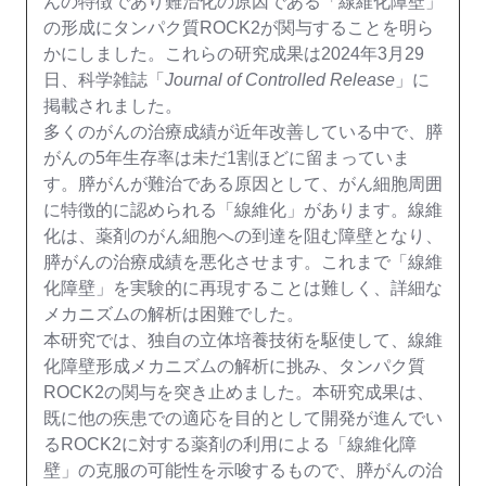
んの特徴であり難治化の原因である「線維化障壁」
の形成にタンパク質ROCK2が関与することを明ら
かにしました。これらの研究成果は2024年3月29
日、科学雑誌「
Journal of Controlled Release
」に
掲載されました。
多くのがんの治療成績が近年改善している中で、膵
がんの5年生存率は未だ1割ほどに留まっていま
す。膵がんが難治である原因として、がん細胞周囲
に特徴的に認められる「線維化」があります。線維
化は、薬剤のがん細胞への到達を阻む障壁となり、
膵がんの治療成績を悪化させます。これまで「線維
化障壁」を実験的に再現することは難しく、詳細な
メカニズムの解析は困難でした。
本研究では、独自の立体培養技術を駆使して、線維
化障壁形成メカニズムの解析に挑み、タンパク質
ROCK2の関与を突き止めました。本研究成果は、
既に他の疾患での適応を目的として開発が進んでい
るROCK2に対する薬剤の利用による「線維化障
壁」の克服の可能性を示唆するもので、膵がんの治