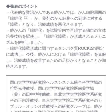
◆発表のポイント
・代表的な難治がんである膵がんでは、がん細胞周囲の
（
1
）
「線維化
」が、薬剤のがん細胞への到達に対する
「障壁」となり、治療成績を悪化させます。
・膵がんの「線維化」を試験管内で再現する独自の立体
培養技術を駆使し、「線維化障壁」が形成されるメカニ
ズムを解析しました。
・線維化障壁形成に関与するタンパク質ROCK2の同定
に成功し、今後、膵がんにおける「線維化障壁」を克服
し、治療成績を改善するための足掛かりとなることが期
待されます。
岡山大学学術研究院ヘルスシステム統合科学学域の
狩野光伸教授、岡山大学学術研究院医歯薬学域
（薬）の田中啓祥助教、東北大学大学院医学系研究
科の正宗淳教授、東京大学大学院工学系研究科のカ
ブラル・オラシオ准教授らの研究グループは、膵が