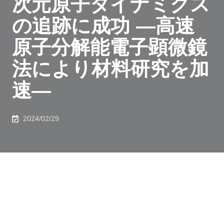
次元原子ダイナミクス
の追跡に成功 ―高速
原子分解能電子顕微鏡
法により材料研究を加
速―
2024/02/29
発表のポイント
◆ 新規開発した高速原子分解能電子顕微鏡法により、
白金
3
量体の立体挙動を
40
ミリ秒で追跡することに成功