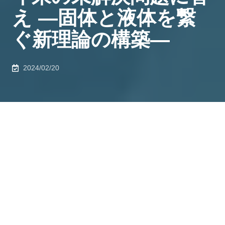
え ―固体と液体を繋
ぐ新理論の構築―
2024/02/20
発表のポイント
◆ 固体科学の概念を液体材料（電解液）に展開し、電
極
-
イオン間の電子授受のしやすさ（電極電位）を記述
する新たな電気化学理論を提唱。
◆ 100年来の未解決問題であった、濃厚電解液における
電極電位の定量評価を、数値シミュレーションにより初
めて実現。