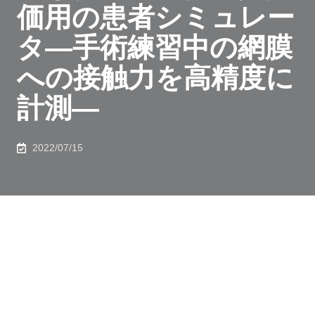
価用の患者シミュレー
タ―手術練習中の網膜
への接触力を高精度に
計測―
2022/07/15
１．発表者：
新井 史人（東京大学 大学院工学系研究科 機械工学専
攻 教授）
谷口 雄大（東京大学 大学院工学系研究科 機械工学専