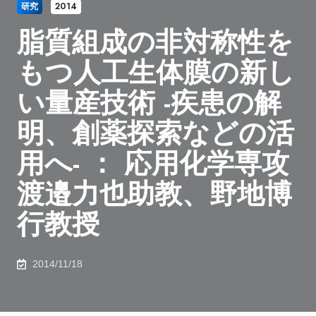
研究
2014
脂質組成の非対称性を
もつ人工生体膜の新し
い量産技術 -疾患の解
明、創薬探索などの活
用へ- ： 応用化学専攻
渡邉力也助教、野地博
行教授
2014/11/18