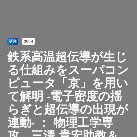
研究
2014
鉄系高温超伝導が生じ
る仕組みをスーパコン
ピュータ「京」を用い
て解明 -電子密度の揺
らぎと超伝導の出現が
連動- ： 物理工学専
攻 三澤 貴宏助教＆