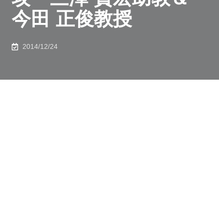
今田 正俊教授
2014/12/24
鉄系超伝導体は2008年に東京工業大学の細野 秀雄教授
のグループにより発見されて以来、この物質群に属する
化合物が多数発見されています。物質が超伝導を示す温
度（転移温度）が摂氏-220度を上回る「高温超伝導体」
を含むことから、この物質群で超伝導が起きる仕組みを
明らかにすることで、より高い転移温度の超伝導体を作
る指針になると考えられ、全世界で精力的な研究が行わ
れています。それにも関わらず、超伝導が生じる仕組み
は未だよく明らかにされていません。困難の一つの原因