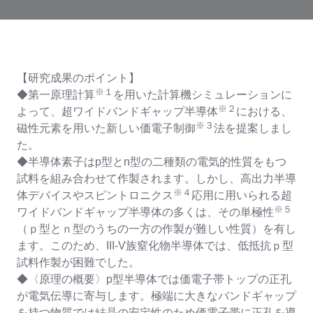
【研究成果のポイント】
※１
◆第一原理計算
を用いた計算機シミュレーションに
※２
よって、超ワイドバンドギャップ半導体
における、
※３
磁性元素を用いた新しい価電子制御
法を提案しまし
た。
◆半導体素子はp型とn型の二種類の電気的性質をもつ
試料を組み合わせて作製されます。しかし、高出力半導
※４
体デバイスやスピントロニクス
応用に用いられる超
※５
ワイドバンドギャップ半導体の多くは、その単極性
（ｐ型とｎ型のうちの一方の作製が難しい性質）を有し
ます。このため、III-V族窒化物半導体では、低抵抗ｐ型
試料作製が困難でした。
◆〈原理の概要〉p型半導体では価電子帯トップの正孔
が電気伝導に寄与します。極端に大きなバンドギャップ
を持つ物質では結晶の安定性のため価電子帯に正孔を導