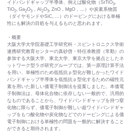
イドバンドギャップ半導体、例えば酸化物（SrTiO
,
3
TiO
, Ga
O
，Al
O
, ZnO，MgO，…）や炭素系物質
2
2
3
2
3
（ダイヤモンドやSiC, …）のドーピングにおける単極
性にも解決の目処を与えるものと思われます。
・概要
大阪大学大学院基礎工学研究科・スピントロニクス学術
連携研究教育センターの真砂啓・特任准教授（常勤）の
参加する大阪大学、東北大学、東京大学を拠点としたネ
ットワーク型ラボ研究グループでは、第一原理計算手法
を用い、単極性のため低抵抗ｐ型化が難しかったワイド
バンドギャップ半導体を低抵抗ｐ型化するための磁性元
素を用いた新しい価電子制御法を提案しました。本価電
子制御法は、母体化合物に依存しない一般的で、汎用的
なものであることから、ワイドバンドギャップを持つ窒
化物に限らず、価電子制御が難しい超ワイドバンドギャ
ップをもつ酸化物や炭化物などでのドーピングによる価
電子制御における単極性の問題を一般的に解決すること
ができると期待されます。