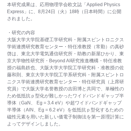
本研究成果は、応用物理学会欧文誌「Applied Physics
Express」に、8月24日（火）18時（日本時間）に公開
されました。
・研究の内容
大阪大学大学院基礎工学研究科・附属スピントロニクス
学術連携研究教育センター・特任准教授（常勤）の真砂
啓は、東北大学電気通信研究所・助教の新屋ひかり、東
京大学物性研究所・Beyond AI研究推進機構・特任准教
授の福島鉄也、大阪大学大学院工学研究科・准教授の佐
藤和則、東京大学大学院工学系研究科・附属スピントロ
ニクス学術連携研究教育センター・特任研究員（上席研
究員）で大阪大学名誉教授の吉田博と共同で、単極性の
ため低抵抗ｐ型化が難しかったワイドバンドギャップ半
導体（GaN、 Eg = 3.4 eV）や超ワイドバンドギャップ
半導体（AlN、Eg = 6.2 eV）を低抵抗ｐ型化するための
磁性元素を用いた新しい価電子制御法を第一原理計算に
よってデザインしました。