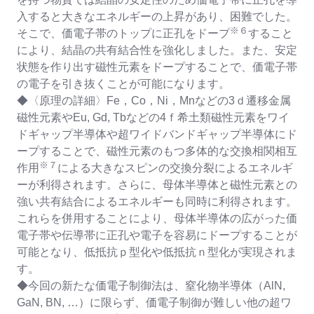
入すると大きなエネルギーの上昇があり、困難でした。
※６
そこで、価電子帯のトップに正孔をドープ
すること
により、結晶の共有結合性を強化しました。また、安定
状態を作り出す磁性元素をドープすることで、価電子帯
の電子を引き抜くことが可能になります。
◆〈原理の詳細〉Fe，Co，Ni，Mnなどの3ｄ遷移金属
磁性元素やEu, Gd, Tbなどの4ｆ希土類磁性元素をワイ
ドギャップ半導体や超ワイドバンドギャップ半導体にド
ープすることで、磁性元素のもつ多体的な交換相関相互
※７
作用
による大きなスピンの交換分裂によるエネルギ
ーが利得されます。さらに、母体半導体と磁性元素との
強い共有結合によるエネルギーも同時に利得されます。
これらを併用することにより、母体半導体の広がった価
電子帯や伝導帯に正孔や電子を容易にドープすることが
可能となり、低抵抗ｐ型化や低抵抗ｎ型化が実現されま
す。
◆今回の新たな価電子制御法は、窒化物半導体（AlN,
GaN, BN, …）に限らず、価電子制御が難しい他の超ワ