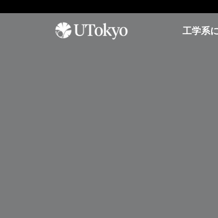
工学系
工学系について
研
学内コミュニティ
オープンキャンパス
究
概要
イベント & アナウンス
オープンキャンパス
研
研究科長からのメッセージ
日本語教室
参加方法
究
基本方針
インターナショナルラウンジ
アーカイブ
概
要
沿革・歴代研究科長
学生相談室
プ
運営組織
理工連携キャリア支援室
工学部
レ
奨学金
ス
進学情報
教育
リ
聴講生・研究生
リ
工学部
ー
編入学
ス
工学系研究科
国際交流
学士入学