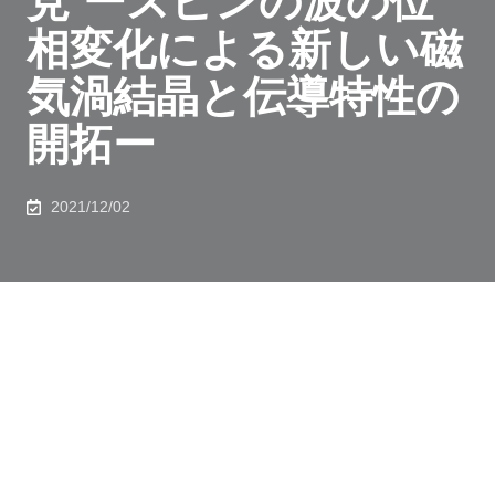
見 ースピンの波の位
相変化による新しい磁
気渦結晶と伝導特性の
開拓ー
2021/12/02
１．発表者
：
速水 賢（東京大学 大学院工学系研究科 物理工学専
攻 講師）
大久保 毅（東京大学 大学院理学系研究科 量子ソフトウ
ェア寄付講座 特任准教授／