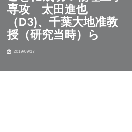
専攻 太田進也
（D3)、千葉大地准教
授（研究当時）ら
2019/09/17
大阪大学産業科学研究所の千葉大地教授（研究開始当
時：東京大学大学院工学系研究科物理工学専攻・准教
授）は、東京大学大学院工学系研究科博士課程3年(兼
大阪大学産業科学研究所特別研究学生)の太田進也氏、
国立研究開発法人物質・材料研究機構(NIMS)の内田健
一グループリーダー、豊田工業大学の粟野博之教授らの