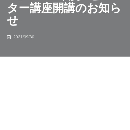
ター講座開講のお知ら
せ
2021/09/30
東京大学スペシャル・イングリッシュ・レッスン
（SEL）は外部英語学校を学内に誘致し、東大生・職員
の英語力向上を目指すプログラムです。大学院工学系研
究科・国際工学教育推進機構・国際教育部門監督の下、
英会話講座、TOEFL(R)講座、職員講座がアフタースク
ールにキャンパス内で開講されており、受講料も比較的
低価格に設定されています。みなさんふるってご参加く
ださい。東大生であれば学部・研究科・学年を問わず受