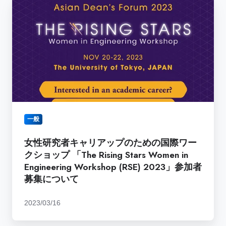
女
ロ
性
ー
研
ル
究
モ
者
デ
キ
ル
ャ
集）
リ
発
ア
行
ッ
一般
プ
の
女性研究者キャリアップのための国際ワー
た
クショップ 「The Rising Stars Women in
め
Engineering Workshop (RSE) 2023」参加者
の
募集について
国
際
2023/03/16
ワ
ー