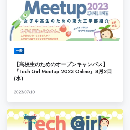
想
の
い
た
を“意
め
味
の
的
オ
価
ー
値”で
プ
形
一般
ン
に
キ
【高校生のためのオープンキャンパス】
し
ャ
『Tech Girl Meetup 2023 Online』8月2日
て
ン
(水）
み
パ
よ
ス】
う
2023/07/10
『Tech
（東
Girl
大
Meetup
工
【高
2023
学
校
Online』
部
生
8