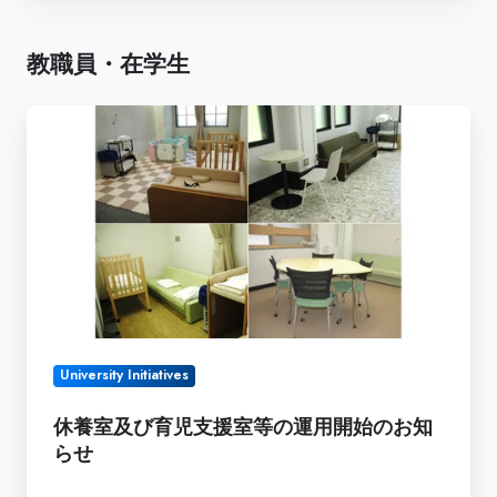
ク
シ
教職員・在学生
ョ
ッ
休
プ
養
「The
室
Rising
及
Stars
び
Women
育
in
児
Engineering
支
Workshop
援
(RSE)
室
2023」
University Initiatives
等
参
の
加
休養室及び育児支援室等の運用開始のお知
運
者
らせ
用
募
開
集