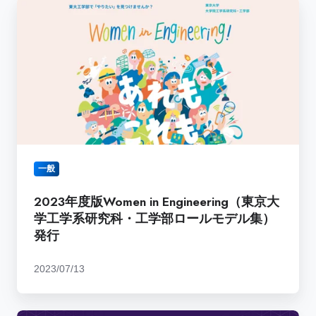
2023
際
年
ワ
度
ー
版
ク
Women
シ
in
ョ
Engineering（東
ッ
京
プ
大
「The
学
Rising
一般
工
Stars
学
2023年度版Women in Engineering（東京大
Women
系
学工学系研究科・工学部ロールモデル集）
in
研
発行
Engineering
究
Workshop
科・
(RSE)
2023/07/13
工
2023」
学
部