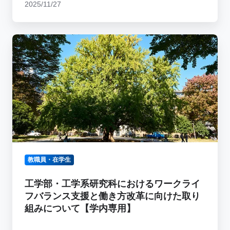
2025/11/27
始
に
の
つ
お
い
工
知
て
学
ら
部・
せ
工
学
系
研
究
科
に
教職員・在学生
お
け
工学部・工学系研究科におけるワークライ
る
フバランス支援と働き方改革に向けた取り
ワ
組みについて【学内専用】
ー
ク