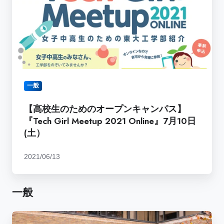
×
の
月
三
た
2
菱
め
日
電
の
(水）
機
オ
株
ー
式
プ
一般
会
ン
社）」
キ
【高校生のためのオープンキャンパス】
開
ャ
『Tech Girl Meetup 2021 Online』7月10日
催
ン
(土）
の
パ
お
ス】
2021/06/13
知
『Tech
ら
Girl
せ
Meetup
一般
2021
Online』
【開
7