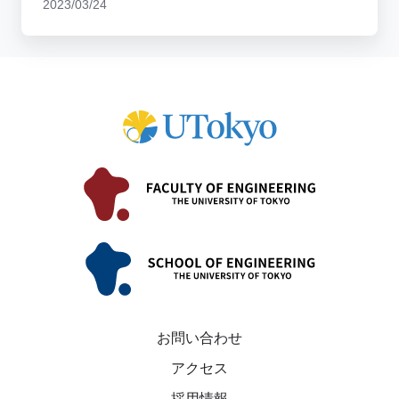
2023/03/24
ラ
イ
フ
バ
ラ
ン
ス
支
援
と
働
き
方
改
革
に
お問い合わせ
向
アクセス
け
た
採用情報