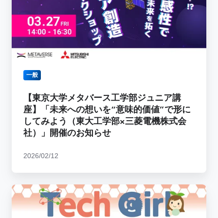
メ
タ
バ
ー
ス
工
一般
学
部
【東京大学メタバース工学部ジュニア講
ジ
座】「未来への想いを“意味的価値”で形に
ュ
してみよう（東大工学部×三菱電機株式会
ニ
社）」開催のお知らせ
ア
講
2026/02/12
座】
「未
来
【高
へ
校
の
生