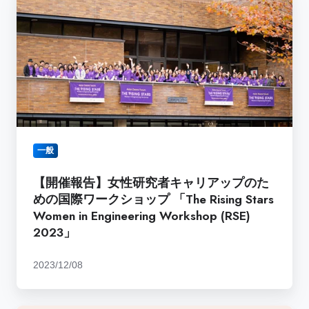
催
月
報
10
告】
日
女
(土）
性
研
究
者
キ
一般
ャ
リ
【開催報告】女性研究者キャリアップのた
ア
めの国際ワークショップ 「The Rising Stars
ッ
Women in Engineering Workshop (RSE)
プ
2023」
の
た
2023/12/08
め
の
国