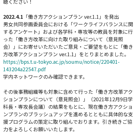
聴ください！
2022.4.1
「働き方アクションプラン
ver.1.1
」を発出
男女共同参画委員会における「ワークライフバランスに関
するアンケート」および各学科・専攻等の教員を対象に行
った「働き方改革に向けた取り組みについて（意見照
会）」にお寄せいただいたご意見・ご要望をもとに「働き
方改革アクションプラン
ver.1.1
」をとりまとめました。
https://bps.t.u-tokyo.ac.jp/soumu/notice/220401-
143204a22547.pdf
学内ネットワークのみ確認できます。
その後事務組織等も対象に含めて行った「働き方改革アク
ションプランについて（意見照会）」（
2021
年
12
月
9
日学
科長・専攻長会議）の結果をもとに、現在働き方アクショ
ンプランのブラッシュアップを進めるとともに具体的な支
援プログラムの策定に取り組んでおります。引き続きご協
力をよろしくお願いいたします。