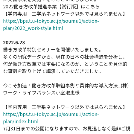
2022
働き方改革推進事業【試行版】はこちら
【学内専用 工学系ネットワーク以外では見られません】
https://bps.t.u-tokyo.ac.jp/
soumu1/action-
plan/2022_work-
style.html
2022.6.23
働き方改革特別セミナーを開催いたしました。
多くの研究データから、現在の日本の社会構造を分析し、
何が働き方改革では重要になるのか、
ということを具体的
な事例を取り上げて講演していただきました。
今こそ加速！働き方改革取組事例と具体的な導入方法
_(
株
)
ワー
ク・ライフバランス小室淑恵様
【学内専用 工学系ネットワーク以外では見られません】
https://bps.t.u-tokyo.ac.jp/soumu1/action-
plan/index.html
7
月
31
日までの公開になりますので、
お見逃しなく是非ご視