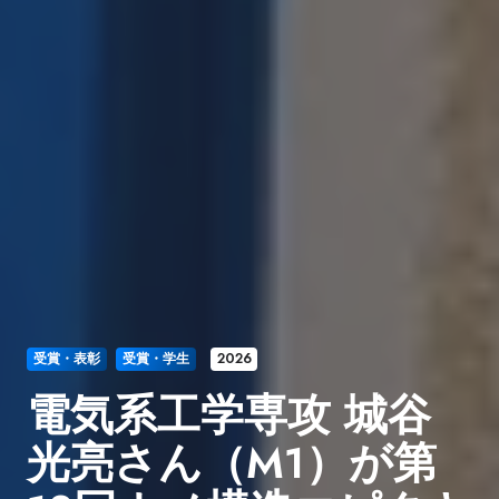
受賞・表彰
受賞・学生
2026
電気系工学専攻 城谷
光亮さん（M1）が第