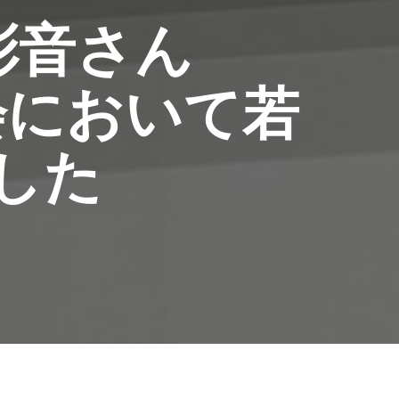
彩音さん
会において若
した