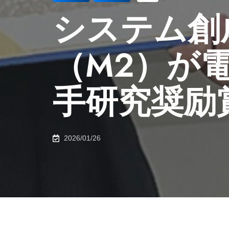
システム創
（M2）が
手研究奨励
2026/01/26